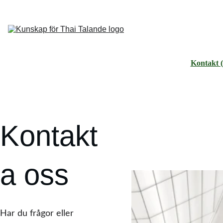
Hem (T
Om 
förening 
(TH)
Kurs (
Kontakt 
Kontakt
a oss
Har du frågor eller 