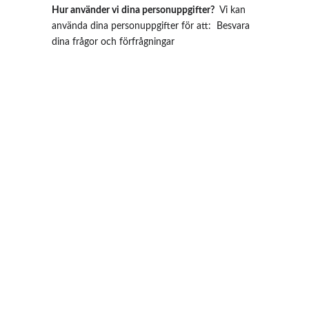
Hur använder vi dina personuppgifter?
  Vi kan 
använda dina personuppgifter för att:  Besvara 
dina frågor och förfrågningar
Kunskap för Thai Talande 
Förening : Knowledge for 
Thai Speaking Association : 
สมาคมความรู้สำหรับคนไทย
ในสวีเดน
Kont
Post 
akt
adre