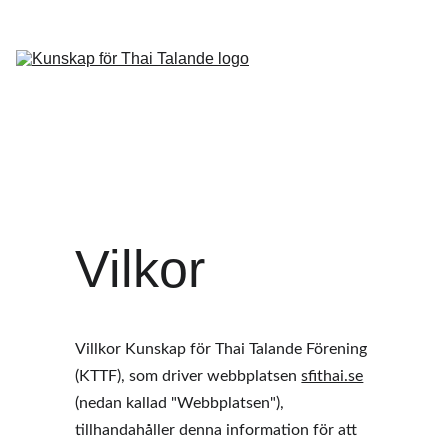
Hem (E
Om 
förening 
(EN)
Kurs (
Kontakt 
Vilkor
Villkor Kunskap för Thai Talande Förening 
(KTTF), som driver webbplatsen 
sfithai.se
(nedan kallad "Webbplatsen"), 
tillhandahåller denna information för att 