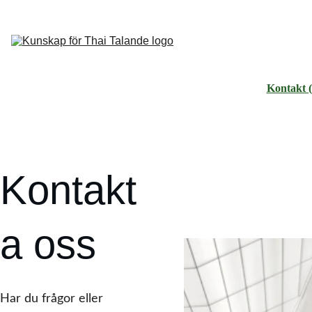
Hem (E
Om 
förening 
(EN)
Kurs (
Kontakt 
Kontakt
a oss
Har du frågor eller 